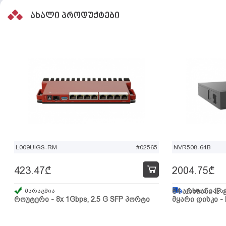
ახალი პროდუქტები
L009UiGS-RM
#02565
NVR508-64B
423.47
₾
2004.75
₾
მარაგშია
64 არხიანი IP 
გზაშია, სავა
როუტერი - 8x 1Gbps, 2.5 G SFP პორტი
მყარი დისკი - 