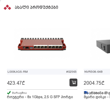
ახალი პროდუქტები
L009UiGS-RM
#02565
NVR508-64B
423.47
₾
2004.75
₾
მარაგშია
64 არხიანი IP 
გზაშია, სავა
როუტერი - 8x 1Gbps, 2.5 G SFP პორტი
მყარი დისკი - 